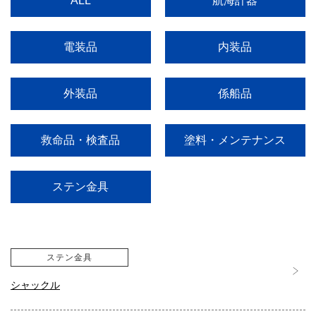
航海計器
ALL
電装品
内装品
外装品
係船品
塗料・メンテナンス
救命品・検査品
ステン金具
ステン金具
シャックル