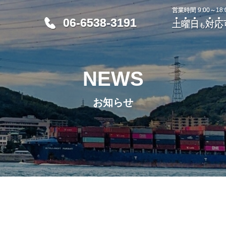
営業時間 9:00～18
営業時間 9:00～18
06-6538-3191
06-6538-3191
土
土
曜
曜
日
日
対
対
応
応
も
も
NEWS
お知らせ