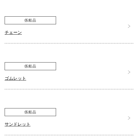
係船品
チェーン
係船品
ゴムレット
係船品
サンドレット