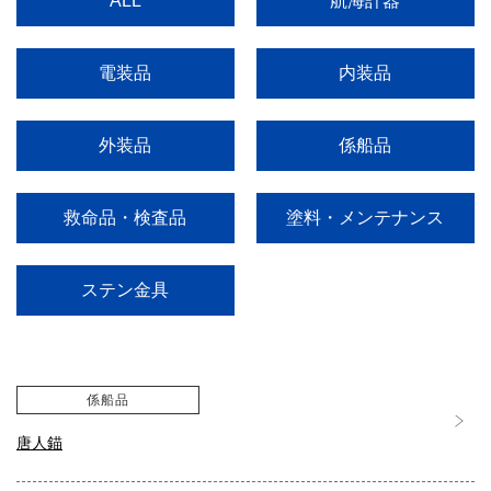
航海計器
ALL
電装品
内装品
外装品
係船品
塗料・メンテナンス
救命品・検査品
ステン金具
係船品
唐人錨